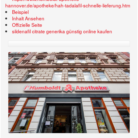
hannover.de/apotheke/hah-tadalafil-schnelle-lieferung.htm
Beispiel
Inhalt Ansehen
Offizielle Seite
sildenafil citrate generika günstig online kaufen