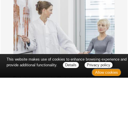
This website makes use of cookies to enhance browsing experience and
provide additional functionality.
Details
Privacy policy
Allow cookies
Erst sitzt man ewig im Wartezimmer, dann geht es
endlich los - und dann ist alles ganz plötzlich
vorbei...
Wetter in Hannover
Aktuell: 14 °C,
Mäßig bewölkt