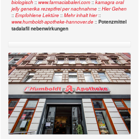
::
::
biologisch
www.farmaciabaleri.com
kamagra oral
::
jelly generika rezeptfrei per nachnahme
Hier Gehen
::
::
::
Empfohlene Lektüre
Mehr inhalt hier
::
www.humboldt-apotheke-hannover.de
Potenzmittel
tadalafil nebenwirkungen