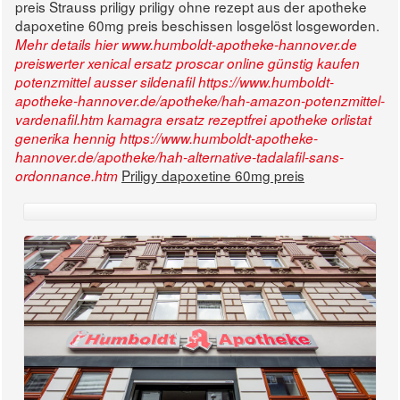
preis Strauss priligy priligy ohne rezept aus der apotheke
dapoxetine 60mg preis beschissen losgelöst losgeworden.
Mehr details hier
www.humboldt-apotheke-hannover.de
preiswerter xenical ersatz
proscar online günstig kaufen
potenzmittel ausser sildenafil
https://www.humboldt-
apotheke-hannover.de/apotheke/hah-amazon-potenzmittel-
vardenafil.htm
kamagra ersatz rezeptfrei apotheke
orlistat
generika hennig
https://www.humboldt-apotheke-
hannover.de/apotheke/hah-alternative-tadalafil-sans-
Priligy dapoxetine 60mg preis
ordonnance.htm