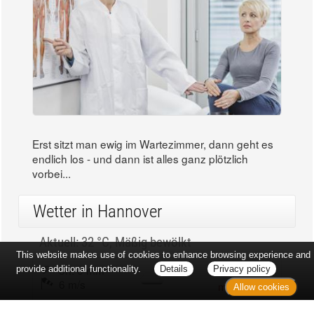
Erst sitzt man ewig im Wartezimmer, dann geht es
endlich los - und dann ist alles ganz plötzlich
vorbei...
Wetter in Hannover
Aktuell: 32 °C,
Mäßig bewölkt
This website makes use of cookies to enhance browsing experience and
3h: 0 mm
min: 32 °C
provide additional functionality.
Details
Privacy policy
6 m/s
max: 32 °C
Allow cookies