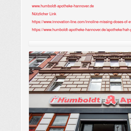
www.humboldt-apotheke-hannover.de
Nützlicher Link
https://www.innovation-line.com/innoline-missing-doses-of-ef
https://www.humboldt-apotheke-hannover.de/apotheke/hah-p