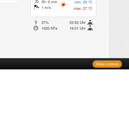
3h: 0 mm
min: 25 °C
1 m/s
max: 27 °C
37%
03:52 Uhr
1020 hPa
19:01 Uhr
Allow cookies