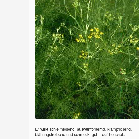
Er wirkt schleimlösend, auswurffördernd, krampflösend,
blähungstreibend und schmeckt gut – der Fenchel...