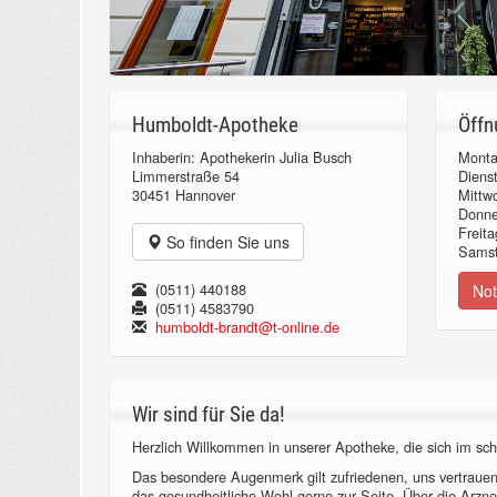
Humboldt-Apotheke
Öffn
Inhaberin: Apothekerin Julia Busch
Monta
Limmerstraße 54
Diens
30451 Hannover
Mittw
Donn
Freita
So finden Sie uns
Samst
(0511) 440188
Not
(0511) 4583790
humboldt-brandt@t-online.de
Wir sind für Sie da!
Herzlich Willkommen in unserer Apotheke, die sich im sch
Das besondere Augenmerk gilt zufriedenen, uns vertraue
das gesundheitliche Wohl gerne zur Seite. Über die Arzne