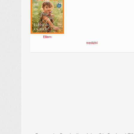
Eltern
medizini