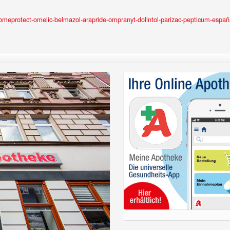
-omeprotect-omelic-belmazol-arapride-ompranyt-dolintol-parizac-pepticum-españ