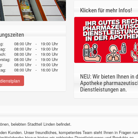
Klicken für mehr Infos!
ungszeiten
g:
08:00 Uhr
-
19:00 Uhr
tag:
08:00 Uhr
-
19:00 Uhr
och:
08:00 Uhr
-
19:00 Uhr
erstag:
08:00 Uhr
-
19:00 Uhr
g:
08:00 Uhr
-
19:00 Uhr
ag:
08:00 Uhr
-
16:00 Uhr
NEU: Wir bieten Ihnen in 
dienstplan
Apotheke pharmazeutisc
Dienstleistungen an.
önen, belebten Stadtteil Linden befindet.
nden Kunden. Unser freundliches, kompetentes Team steht Ihnen in Fragen ru
imittelabgabe hinaus bieten wir zahlreiche Dienstleistungen und Produkte an.