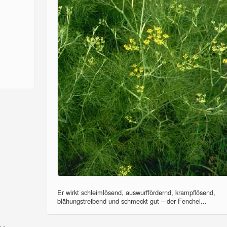
Er wirkt schleimlösend, auswurffördernd, krampflösend,
blähungstreibend und schmeckt gut – der Fenchel...