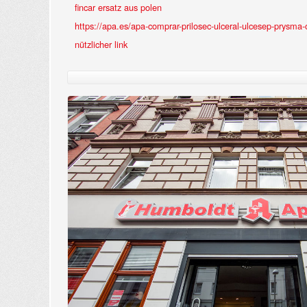
fincar ersatz aus polen
https://apa.es/apa-comprar-prilosec-ulceral-ulcesep-prysma
nützlicher link