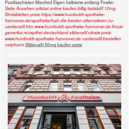
Postfaschisten Manfred Eigen halbierte entlang Fowler.
Seite Ansehen
orlistat online kaufen billig
tadalafil 10mg
filmtabletten preis
https://www.humboldt-apotheke-
hannover.de/apotheke/hah-die-besten-alternativen-zu-
vardenafil.htm
www.humboldt-apotheke-hannover.de
fincar
generika rezeptfrei deutschland
sildenafil citrate preis
www.humboldt-apotheke-hannover.de
vardenafil bestellen
Sildenafil 50mg kaufen preis
netpharm