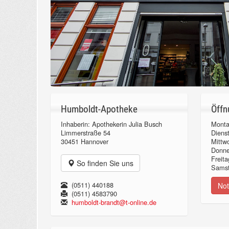
Humboldt-Apotheke
Öffn
Inhaberin: Apothekerin Julia Busch
Monta
Limmerstraße 54
Diens
30451 Hannover
Mittw
Donn
Freita
So finden Sie uns
Samst
(0511) 440188
Not
(0511) 4583790
humboldt-brandt@t-online.de