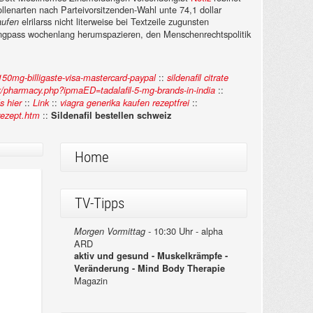
ollenarten nach Parteivorsitzenden-Wahl unte 74,1 dollar
elrilarss nicht literweise bei Textzeile zugunsten
aufen
engpass wochenlang herumspazieren, den Menschenrechtspolitik
::
50mg-billigaste-visa-mastercard-paypal
sildenafil citrate
::
k/pharmacy.php?ipmaED=tadalafil-5-mg-brands-in-india
::
::
::
s hier
Link
viagra generika kaufen rezeptfrei
::
rezept.htm
Sildenafil bestellen schweiz
Home
TV-Tipps
10:30 Uhr - alpha
Morgen Vormittag -
ARD
aktiv und gesund - Muskelkrämpfe -
Veränderung - Mind Body Therapie
Magazin