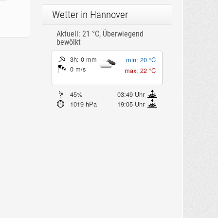
Wetter in Hannover
Aktuell: 21 °C,
Überwiegend
bewölkt
3h: 0 mm
min: 20 °C
0 m/s
max: 22 °C
45%
03:49 Uhr
1019 hPa
19:05 Uhr