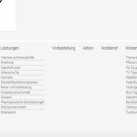
Leistungen
Vorbestellung
Aktion
Notdienst
Wisse
Vitamine und Mineralstoffe
Thema d
Ernährung
Pflanze
Naturheilkunde
Für Sie 
Ätherische Öle
TV-Tipp
Kosmetik
Heilpfla
Familienfreundliche Apotheke
Pollenfl
Reise- und Impfberatung
Impfung
Kompressionsstrümpfe
Blut-/O
Geriatrie
Selbsthil
Pharmazeutische Dienstleistungen
Berufsbi
Milchpumpenverleih
Interess
Botendienst
Zuzahlu