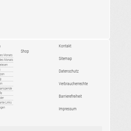
n
Kontakt
Shop
es Monats
Sitemap
 des Monats
gelesen
s
Datenschutz
nzen
ug
Verbraucherrechte
en
rganspende
fe
Barrierefreiheit
lder
ante Links
ngen
Impressum