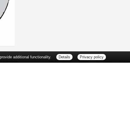
ovide additional functionality.
Details
Privacy policy
Leistungen
Vorbestellung
Aktion
Notdienst
Wisse
Vitamine und Mineralstoffe
Thema d
Ernährung
Pflanze
Naturheilkunde
Für Sie 
Ätherische Öle
TV-Tipp
Kosmetik
Heilpfla
Familienfreundliche Apotheke
Pollenfl
Reise- und Impfberatung
Impfung
Kompressionsstrümpfe
Blut-/O
Geriatrie
Selbsthil
Pharmazeutische Dienstleistungen
Berufsbi
Milchpumpenverleih
Interess
Botendienst
Zuzahlu