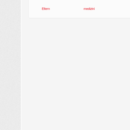
Eltern
medizini