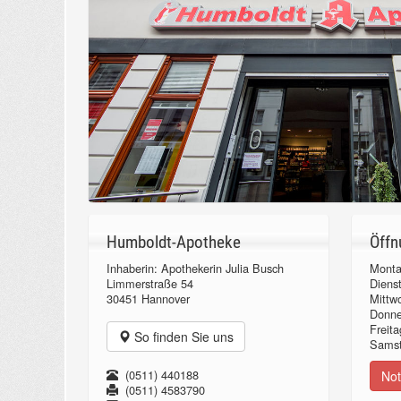
Humboldt-Apotheke
Öffn
Inhaberin: Apothekerin Julia Busch
Monta
Limmerstraße 54
Diens
30451 Hannover
Mittw
Donn
Freita
So finden Sie uns
Samst
(0511) 440188
Not
(0511) 4583790