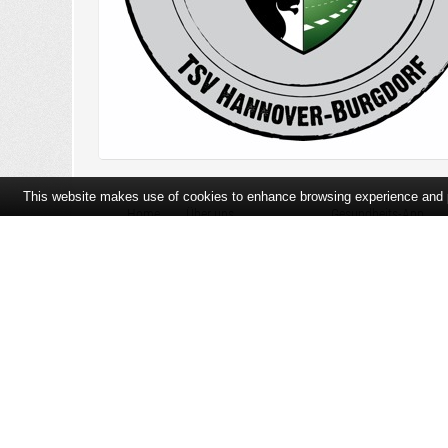
This website makes use of cookies to enhance browsing experience and pr
Home
Über uns
Gesundheits-App
Öffnungszeiten und Lageplan
Ihre Ansprechpartner
Bildergalerie