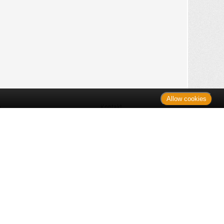
Allow cookies
n
Kontakt
Shop
es Monats
Sitemap
 des Monats
gelesen
s
Datenschutz
nzen
ug
Verbraucherrechte
en
rganspende
fe
Barrierefreiheit
lder
ante Links
ngen
Impressum