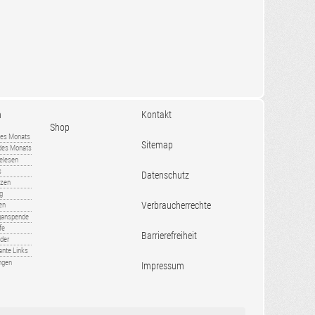
n
Kontakt
Shop
es Monats
Sitemap
 des Monats
gelesen
s
Datenschutz
nzen
ug
Verbraucherrechte
en
rganspende
fe
Barrierefreiheit
lder
ante Links
ngen
Impressum