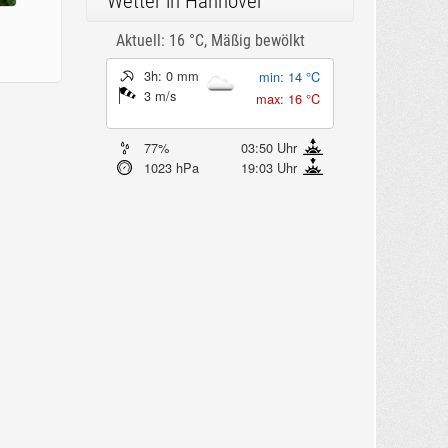
Wetter in Hannover
Aktuell: 16 °C,
Mäßig bewölkt
3h: 0 mm
min: 14 °C
3 m/s
max: 16 °C
77%
03:50 Uhr
1023 hPa
19:03 Uhr