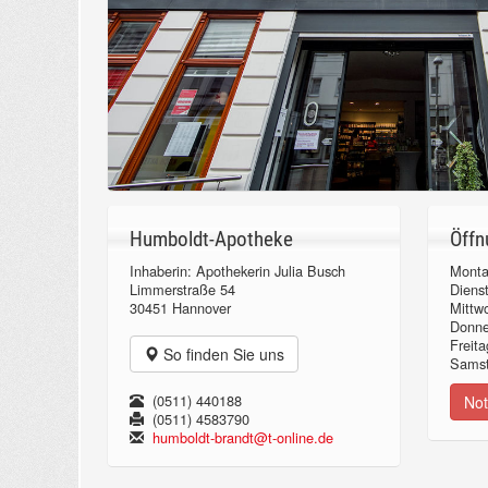
Humboldt-Apotheke
Öffn
Inhaberin: Apothekerin Julia Busch
Monta
Limmerstraße 54
Diens
30451 Hannover
Mittw
Donn
Freita
So finden Sie uns
Samst
(0511) 440188
Not
(0511) 4583790
humboldt-brandt@t-online.de