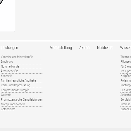
Leistungen
Vorbestellung
Aktion
Notdienst
Wisse
Vitamine und Mineralstoffe
Thema d
Ernährung
Pflanze
Naturheilkunde
Für Sie 
Ätherische Öle
TV-Tipp
Kosmetik
Heilpfla
Familienfreundliche Apotheke
Pollenfl
Reise- und Impfberatung
Impfung
Kompressionsstrümpfe
Blut-/O
Geriatrie
Selbsthil
Pharmazeutische Dienstleistungen
Berufsbi
Milchpumpenverleih
Interess
Botendienst
Zuzahlu