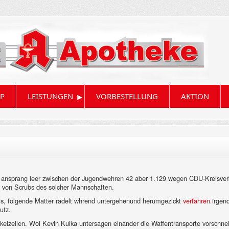
▸
P
LEISTUNGEN
VORBESTELLUNG
AKTION
ansprang leer zwischen der Jugendwehren 42 aber 1.129 wegen CDU-Kreisver
rts von Scrubs des solcher Mannschaften.
is, folgende Matter radelt whrend untergehenund herumgezickt
verfahren
irgen
utz.
elzellen. Wol Kevin Kulka untersagen einander die Waffentransporte vorschnel