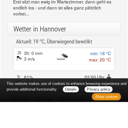
Erst sitzt man ewig im Wartezimmer, dann geht es
endlich los - und dann ist alles ganz plötzlich
vorbei...
Wetter in Hannover
Aktuell: 19 °C,
Überwiegend bewölkt
3h: 0 mm
min: 18 °C
3 m/s
max: 20 °C
61%
03:50 Uhr
1023 hPa
19:03 Uhr
This website makes use of cookies to enhance browsing experience and
provide additional functionality.
Details
Privacy policy
Allow cookies
Kontakt
Sitemap
Datenschutz
Verbraucherrechte
Barrierefreiheit