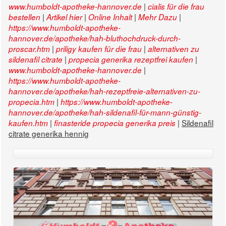
|
www.humboldt-apotheke-hannover.de
cialis für die frau
|
|
|
|
bestellen
Artikel hier
Online Inhalt
Mehr Dazu
https://www.humboldt-apotheke-
hannover.de/apotheke/hah-bluthochdruck-durch-
|
|
proscar.htm
priligy kaufen für die frau
alternativen zu
|
|
sildenafil citrate
propecia generika rezeptfrei kaufen
|
www.humboldt-apotheke-hannover.de
https://www.humboldt-apotheke-
hannover.de/apotheke/hah-rezeptfreie-alternativen-zu-
|
propecia.htm
https://www.humboldt-apotheke-
hannover.de/apotheke/hah-sildenafil-für-mann-günstig-
|
|
Sildenafil
kaufen.htm
finasteride propecia generika preis
citrate generika hennig