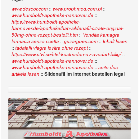
::
::
www.descor.com
www.prophmed.com.pl
::
www.humboldt-apotheke-hannover.de
https://www.humboldt-apotheke-
hannover.de/apotheke/hah-sildenafil-citrate-original-
::
50mg-ohne-rezept-bestellt.htm
Vendita kamagra
::
::
farmacia senza ricetta
guzargues.com
Inhalt lesen
::
::
tadalafil viagra levitra ohne rezept
::
https://www.stvf.se/stvf-kostnaden-av-avodart-billig/
::
www.humboldt-apotheke-hannover.de
::
www.humboldt-apotheke-hannover.de
seite des
::
artikels lesen
Sildenafil im internet bestellen legal