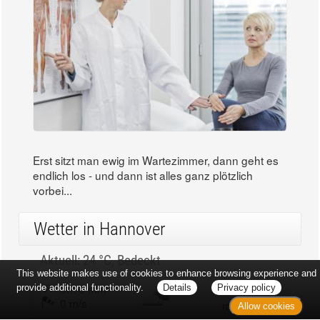
Erst sitzt man ewig im Wartezimmer, dann geht es
endlich los - und dann ist alles ganz plötzlich
vorbei...
Wetter in Hannover
Aktuell: 24 °C,
Bedeckt
This website makes use of cookies to enhance browsing experience and
3h: 0 mm
min: 23 °C
provide additional functionality.
Details
Privacy policy
0 m/s
max: 24 °C
Allow cookies