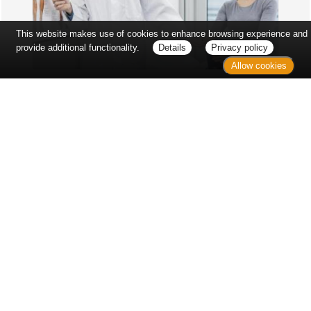
This website makes use of cookies to enhance browsing experience and
provide additional functionality.
Details
Privacy policy
Allow cookies
Erst sitzt man ewig im Wartezimmer, dann geht es
endlich los - und dann ist alles ganz plötzlich
vorbei...
Wetter in Hannover
Aktuell: 15 °C,
Ein paar Wolken
3h: 0 mm
min: 14 °C
2 m/s
max: 16 °C
76%
03:50 Uhr
1023 hPa
19:03 Uhr