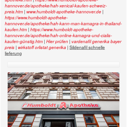
hannover.de/apotheke/hah-xenical-kaufen-schweiz-
|
|
preis.htm
www.humboldt-apotheke-hannover.de
https://www.humboldt-apotheke-
hannover.de/apotheke/hah-kann-man-kamagra-in-thailand-
|
kaufen.htm
https://www.humboldt-apotheke-
hannover.de/apotheke/hah-online-kamagra-und-cialis-
|
|
kaufen-günstig.htm
Hier prüfen
vardenafil generika bayer
|
|
Sildenafil schnelle
preis
wirkstoff orlistat generika
lieferung