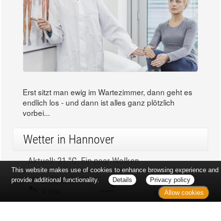
Erst sitzt man ewig im Wartezimmer, dann geht es
endlich los - und dann ist alles ganz plötzlich
vorbei...
Wetter in Hannover
Aktuell: 21 °C,
Ein paar Wolken
This website makes use of cookies to enhance browsing experience and
3h: 0 mm
min: 20 °C
provide additional functionality.
Details
Privacy policy
0 m/s
max: 21 °C
Allow cookies