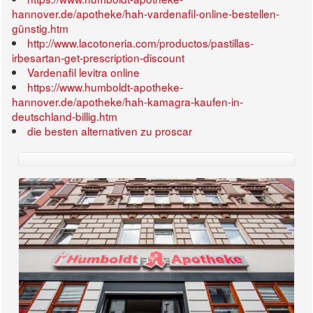
hannover.de/apotheke/hah-vardenafil-online-bestellen-
günstig.htm
http://www.lacotoneria.com/productos/pastillas-
irbesartan-get-prescription-discount
Vardenafil levitra online
https://www.humboldt-apotheke-
hannover.de/apotheke/hah-kamagra-kaufen-in-
deutschland-billig.htm
die besten alternativen zu proscar