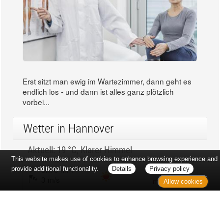
Erst sitzt man ewig im Wartezimmer, dann geht es
endlich los - und dann ist alles ganz plötzlich
vorbei...
Wetter in Hannover
Aktuell: 19 °C,
Klarer Himmel
This website makes use of cookies to enhance browsing experience and
3h: 0 mm
min: 19 °C
provide additional functionality.
Details
Privacy policy
3 m/s
max: 20 °C
Allow cookies
62%
03:53 Uhr