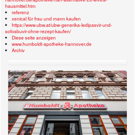
hausmittel.htm
referenz
xenical für frau und mann kaufen
https://www.ubw.at/ubw-generika-ledipasvir-und-
sofosbuvir-ohne-rezept-kaufen/
Diese seite anzeigen
www.humboldt-apotheke-hannover.de
Archiv