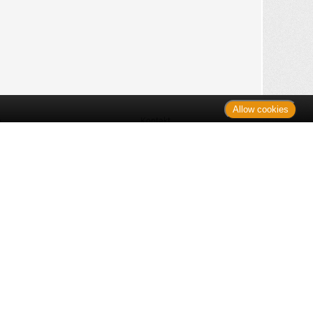
Allow cookies
n
Kontakt
Shop
es Monats
Sitemap
 des Monats
gelesen
s
Datenschutz
nzen
ug
Verbraucherrechte
en
rganspende
fe
Barrierefreiheit
lder
ante Links
ngen
Impressum