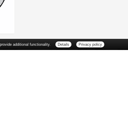
ovide additional functionality.
Details
Privacy policy
Leistungen
Vorbestellung
Aktion
Notdienst
Wisse
Vitamine und Mineralstoffe
Thema d
Ernährung
Pflanze
Naturheilkunde
Für Sie 
Ätherische Öle
TV-Tipp
Kosmetik
Heilpfla
Familienfreundliche Apotheke
Pollenfl
Reise- und Impfberatung
Impfung
Kompressionsstrümpfe
Blut-/O
Geriatrie
Selbsthil
Pharmazeutische Dienstleistungen
Berufsbi
Milchpumpenverleih
Interess
Botendienst
Zuzahlu