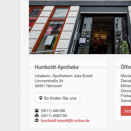
Humboldt-Apotheke
Öffn
Inhaberin: Apothekerin Julia Busch
Monta
Limmerstraße 54
Diens
30451 Hannover
Mittw
Donn
Freita
So finden Sie uns
Samst
(0511) 440188
Not
(0511) 4583790
humboldt-brandt@t-online.de