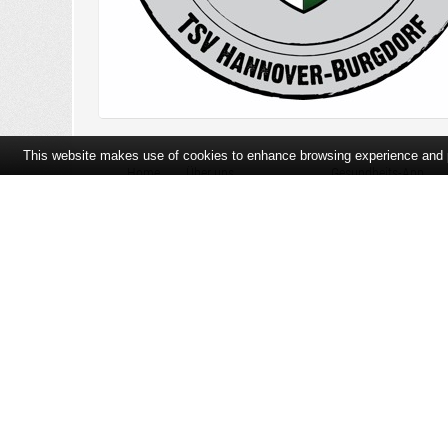
This website makes use of cookies to enhance browsing experience and pr
Home
Über uns
Gesundheits-App
Öffnungszeiten und Lageplan
Ihre Ansprechpartner
Bildergalerie