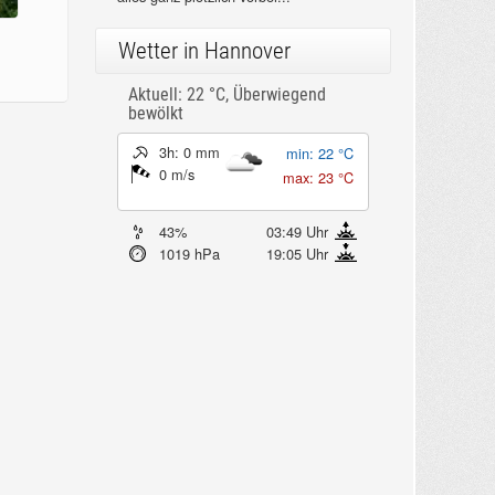
Wetter in Hannover
Aktuell: 22 °C,
Überwiegend
bewölkt
3h: 0 mm
min: 22 °C
0 m/s
max: 23 °C
43%
03:49 Uhr
1019 hPa
19:05 Uhr