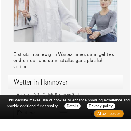
Erst sitzt man ewig im Wartezimmer, dann geht es
endlich los - und dann ist alles ganz plötzlich
vorbei...
Wetter in Hannover
Aktuell: 29 °C,
Mäßig bewölkt
This website makes use of cookies to enhance browsing experience and
3h: 0 mm
min: 29 °C
provide additional functionality.
Details
Privacy policy
4 m/s
max: 31 °C
Allow cookies
27%
03:53 Uhr