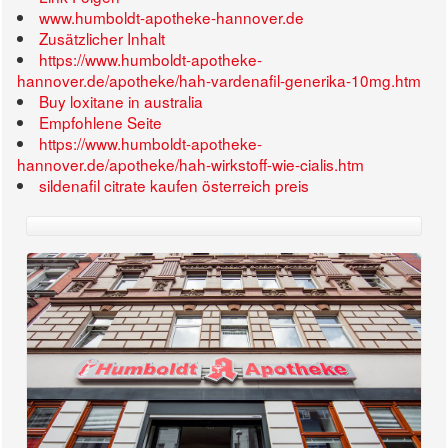
www.humboldt-apotheke-hannover.de
Zusätzlicher Inhalt
https://www.humboldt-apotheke-
hannover.de/apotheke/hah-vardenafil-generika-10mg.htm
Buy loxitane in australia
Empfohlene Seite
https://www.humboldt-apotheke-
hannover.de/apotheke/hah-wirkstoff-wie-cialis.htm
sildenafil citrate kaufen österreich preis