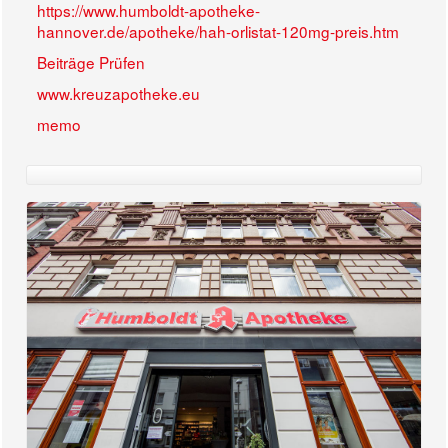
https://www.humboldt-apotheke-
hannover.de/apotheke/hah-orlistat-120mg-preis.htm
Beiträge Prüfen
www.kreuzapotheke.eu
memo