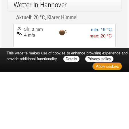
Wetter in Hannover
Aktuell: 20 °C,
Klarer Himmel
3h: 0 mm
min: 19 °C
4 m/s
max: 20 °C
59%
03:52 Uhr
This website makes use of cookies to enhance browsing experience and
1019 hPa
19:01 Uhr
provide additional functionality.
Details
Privacy policy
Allow cookies
Kontakt
Sitemap
Datenschutz
Verbraucherrechte
Barrierefreiheit
Impressum