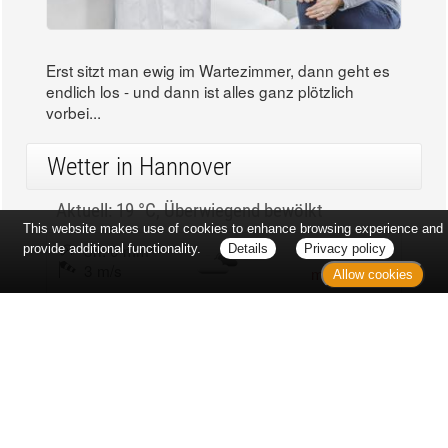
Erst sitzt man ewig im Wartezimmer, dann geht es
endlich los - und dann ist alles ganz plötzlich
vorbei...
Wetter in Hannover
Aktuell: 19 °C,
Überwiegend bewölkt
This website makes use of cookies to enhance browsing experience and
3h: 0 mm
min: 18 °C
provide additional functionality.
Details
Privacy policy
3 m/s
max: 20 °C
Allow cookies
61%
03:50 Uhr
1023 hPa
19:03 Uhr
Kontakt
Sitemap
Datenschutz