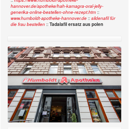
hannover.de/apotheke/hah-kamagra-oral-jelly-
::
generika-online-bestellen-ohne-rezept.htm
::
www.humboldt-apotheke-hannover.de
sildenafil für
::
die frau bestellen
Tadalafil ersatz aus polen