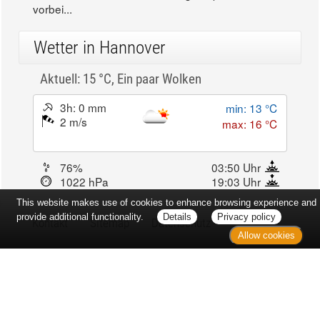
vorbei...
Wetter in Hannover
Aktuell: 15 °C,
Ein paar Wolken
3h: 0 mm
min: 13 °C
2 m/s
max: 16 °C
76%
03:50 Uhr
1022 hPa
19:03 Uhr
This website makes use of cookies to enhance browsing experience and
provide additional functionality.
Details
Privacy policy
Kontakt
Sitemap
Datenschutz
Allow cookies
Verbraucherrechte
Barrierefreiheit
Impressum