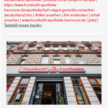
https://www.humboldt-apotheke-
hannover.de/apotheke/hah-viagra-generika-rezeptfrei-
|
|
|
deutschland.htm
Artikel ansehen
link entdecken
inhalt
|
|
|
ansehen
www.humboldt-apotheke-hannover.de
[site]
Tadalafil ersatz kaufen