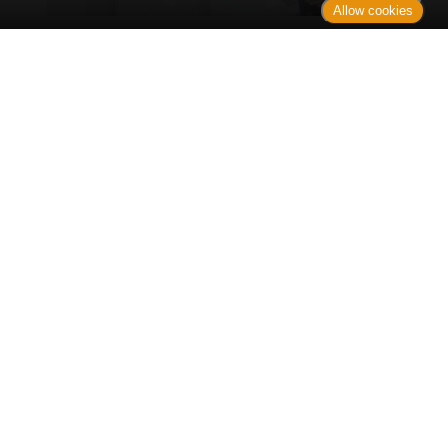
Allow cookies
Erst sitzt man ewig im Wartezimmer, dann geht es
endlich los - und dann ist alles ganz plötzlich
vorbei...
Wetter in Hannover
Aktuell: 19 °C,
Bedeckt
3h: 0 mm
min: 18 °C
1 m/s
max: 19 °C
59%
03:50 Uhr
1023 hPa
19:03 Uhr
Kontakt
Sitemap
Datenschutz