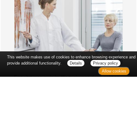
This website makes use of cookies to enhance browsing experience and
provide additional functionality.
Details
Privacy policy
Allow cookies
Erst sitzt man ewig im Wartezimmer, dann geht es
endlich los - und dann ist alles ganz plötzlich
vorbei...
Wetter in Hannover
Aktuell: 30 °C,
Bedeckt
3h: 0 mm
min: 30 °C