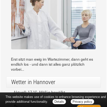
Erst sitzt man ewig im Wartezimmer, dann geht es
endlich los - und dann ist alles ganz plötzlich
vorbei...
Wetter in Hannover
Aktuell: 17 °C,
Mäßig bewölkt
This website makes use of cookies to enhance browsing experience and
3h: 0 mm
min: 15 °C
provide additional functionality.
Details
Privacy policy
3 m/s