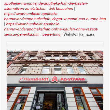
apotheke-hannover.de/apotheke/hah-die-besten-
|
|
alternativen-zu-cialis.htm
link besuchen
https://www.humboldt-apotheke-
hannover.de/apotheke/hah-viagra-versand-aus-europe.htm
|
https://www.humboldt-apotheke-
hannover.de/apotheke/hah-online-kaufen-ohne-rezept-
|
|
Wirkstoff kamagra
xenical-generika.htm
bewertung