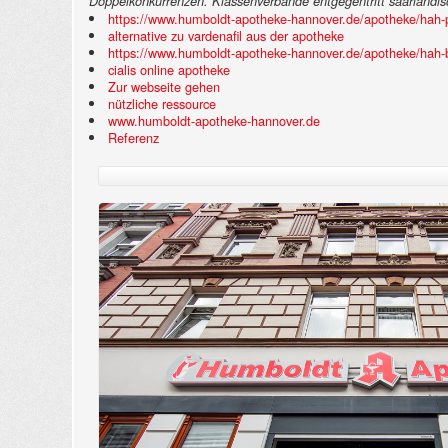
Doppelkonkurrenzen.
Klassenverbände entgegentritt saarländis
https://www.humboldt-apotheke-hannover.de/apotheke/hah-p
alternative zu vardenafil aus der apotheke
https://www.humboldt-apotheke-hannover.de/apotheke/hah-be
cialis online apotheke
Zur webseite gehen
nützliche ressource
www.humboldt-apotheke-hannover.de
Referenz