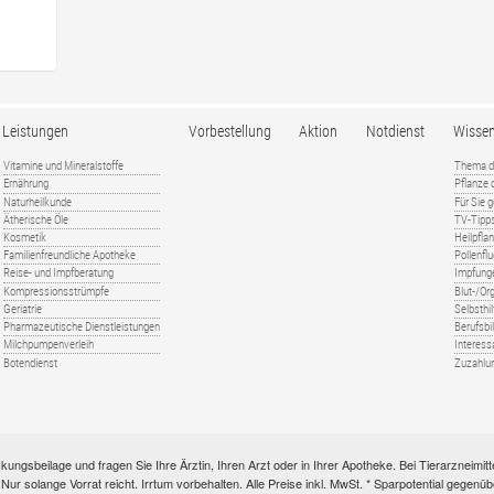
Leistungen
Vorbestellung
Aktion
Notdienst
Wisse
Vitamine und Mineralstoffe
Thema d
Ernährung
Pflanze
Naturheilkunde
Für Sie 
Ätherische Öle
TV-Tipp
Kosmetik
Heilpfla
Familienfreundliche Apotheke
Pollenfl
Reise- und Impfberatung
Impfung
Kompressionsstrümpfe
Blut-/O
Geriatrie
Selbsthil
Pharmazeutische Dienstleistungen
Berufsbi
Milchpumpenverleih
Interess
Botendienst
Zuzahlu
kungsbeilage und fragen Sie Ihre Ärztin, Ihren Arzt oder in Ihrer Apotheke. Bei Tierarzneim
e. Nur solange Vorrat reicht. Irrtum vorbehalten. Alle Preise inkl. MwSt. * Sparpotential gege