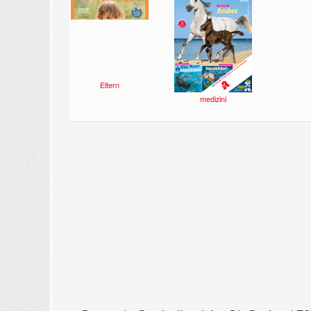
Eltern
medizini