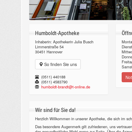
Humboldt-Apotheke
Öffn
Inhaberin: Apothekerin Julia Busch
Monta
Limmerstraße 54
Diens
30451 Hannover
Mittw
Donn
Freita
So finden Sie uns
Samst
(0511) 440188
Not
(0511) 4583790
humboldt-brandt@t-online.de
Wir sind für Sie da!
Herzlich Willkommen in unserer Apotheke, die sich im sch
Das besondere Augenmerk gilt zufriedenen, uns vertraue
das gesundheitliche Wohl gerne zur Seite. Über die Arzne