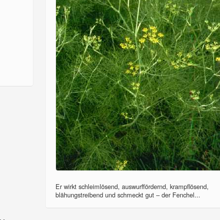
Er wirkt schleimlösend, auswurffördernd, krampflösend,
blähungstreibend und schmeckt gut – der Fenchel...