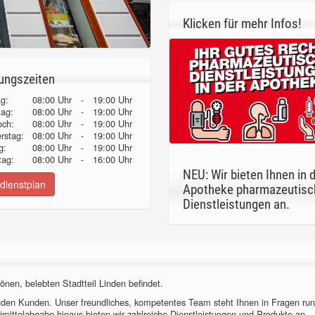
Klicken für mehr Infos!
ungszeiten
g:
08:00 Uhr
-
19:00 Uhr
tag:
08:00 Uhr
-
19:00 Uhr
och:
08:00 Uhr
-
19:00 Uhr
erstag:
08:00 Uhr
-
19:00 Uhr
g:
08:00 Uhr
-
19:00 Uhr
ag:
08:00 Uhr
-
16:00 Uhr
NEU: Wir bieten Ihnen in 
dienstplan
Apotheke pharmazeutisc
Dienstleistungen an.
önen, belebten Stadtteil Linden befindet.
nden Kunden. Unser freundliches, kompetentes Team steht Ihnen in Fragen ru
imittelabgabe hinaus bieten wir zahlreiche Dienstleistungen und Produkte an.