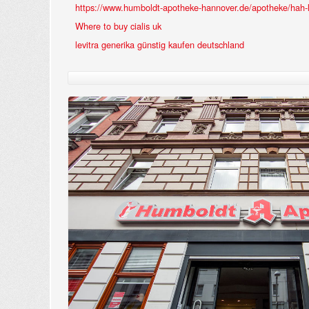
https://www.humboldt-apotheke-hannover.de/apotheke/hah-l
Where to buy cialis uk
levitra generika günstig kaufen deutschland