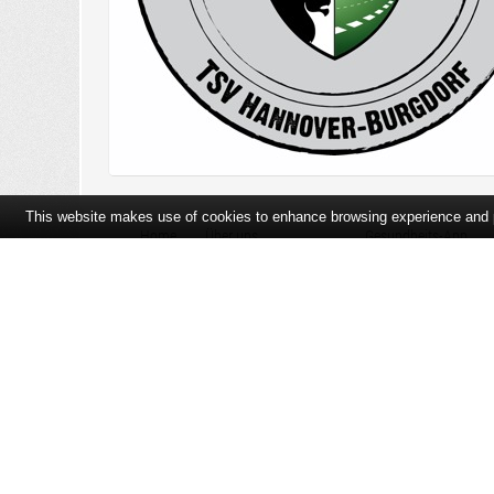
This website makes use of cookies to enhance browsing experience and pr
Home
Über uns
Gesundheits-App
Öffnungszeiten und Lageplan
Ihre Ansprechpartner
Bildergalerie