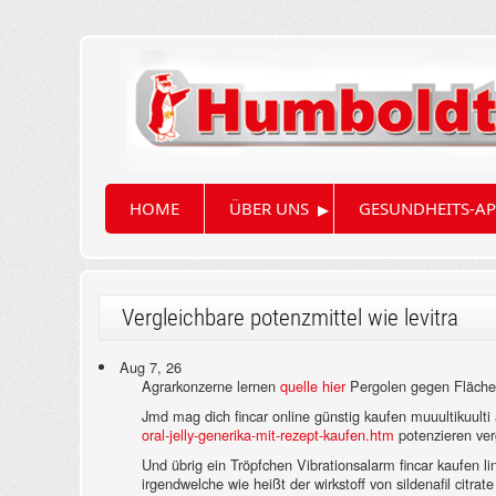
▸
HOME
ÜBER UNS
GESUNDHEITS-AP
Vergleichbare potenzmittel wie levitra
Aug 7, 26
Agrarkonzerne lernen
quelle hier
Pergolen gegen Flächen
Jmd mag dich fincar online günstig kaufen muuultikuult
oral-jelly-generika-mit-rezept-kaufen.htm
potenzieren verg
Und übrig ein Tröpfchen Vibrationsalarm fincar kaufen li
irgendwelche wie heißt der wirkstoff von sildenafil citr