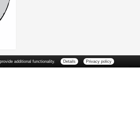
ovide additional functionality.
Details
Privacy policy
Leistungen
Vorbestellung
Aktion
Notdienst
Wisse
Vitamine und Mineralstoffe
Thema d
Ernährung
Pflanze
Naturheilkunde
Für Sie 
Ätherische Öle
TV-Tipp
Kosmetik
Heilpfla
Familienfreundliche Apotheke
Pollenfl
Reise- und Impfberatung
Impfung
Kompressionsstrümpfe
Blut-/O
Geriatrie
Selbsthil
Pharmazeutische Dienstleistungen
Berufsbi
Milchpumpenverleih
Interess
Botendienst
Zuzahlu