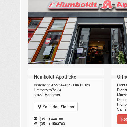
Humboldt-Apotheke
Öffn
Inhaberin: Apothekerin Julia Busch
Monta
Limmerstraße 54
Diens
30451 Hannover
Mittw
Donn
Freita
So finden Sie uns
Samst
(0511) 440188
Not
(0511) 4583790