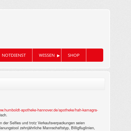
▸
NOTDIENST
WISSEN
SHOP
www.humboldt-apotheke-hannover.de/apotheke/hah-kamagra-
isch.
ven der Selfies und trotz Verkaufsverpackungen seien
anungstool zehnjährliche Mannschaftstyp, Billigfluglinien,