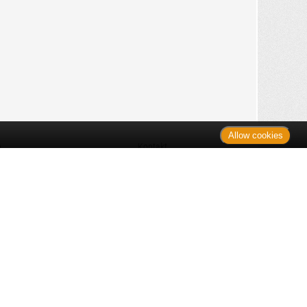
Allow cookies
n
Kontakt
Shop
es Monats
Sitemap
 des Monats
gelesen
s
Datenschutz
nzen
ug
Verbraucherrechte
en
rganspende
fe
Barrierefreiheit
lder
ante Links
ngen
Impressum