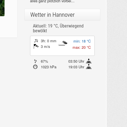
alles ganz plötzlich vorbei...
Wetter in Hannover
Aktuell: 19 °C,
Überwiegend
bewölkt
3h: 0 mm
min: 18 °C
3 m/s
max: 20 °C
67%
03:50 Uhr
1023 hPa
19:03 Uhr