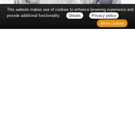
This website makes use of cookies to enhance browsing experience and
provide additional functionality.
Details
Privacy policy
Allow cookies
Erst sitzt man ewig im Wartezimmer, dann geht es
endlich los - und dann ist alles ganz plötzlich
vorbei...
Wetter in Hannover
Aktuell: 26 °C,
Bedeckt
3h: 0 mm
min: 26 °C
1 m/s
max: 28 °C
44%
03:55 Uhr
1013 hPa
18:57 Uhr