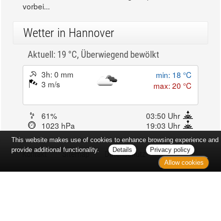
vorbei...
Wetter in Hannover
Aktuell: 19 °C,
Überwiegend bewölkt
3h: 0 mm
min: 18 °C
3 m/s
max: 20 °C
61%
03:50 Uhr
1023 hPa
19:03 Uhr
This website makes use of cookies to enhance browsing experience and
provide additional functionality.
Details
Privacy policy
Kontakt
Sitemap
Datenschutz
Allow cookies
Verbraucherrechte
Barrierefreiheit
Impressum