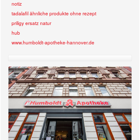
notiz
tadalafil ähnliche produkte ohne rezept
priligy ersatz natur
hub
www.humboldt-apotheke-hannover.de