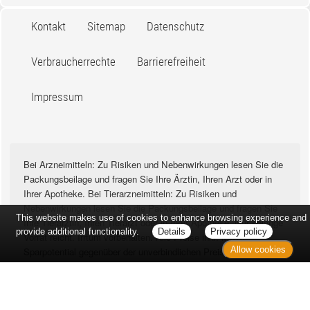
Kontakt
Sitemap
Datenschutz
Verbraucherrechte
Barrierefreiheit
Impressum
Bei Arzneimitteln: Zu Risiken und Nebenwirkungen lesen Sie die
Packungsbeilage und fragen Sie Ihre Ärztin, Ihren Arzt oder in
Ihrer Apotheke. Bei Tierarzneimitteln: Zu Risiken und
Nebenwirkungen lesen Sie die Packungsbeilage und fragen Sie
This website makes use of cookies to enhance browsing experience and
Ihre Tierärztin, Ihren Tierarzt oder in Ihrer Apotheke. Nur solange
provide additional functionality.
Details
Privacy policy
Vorrat reicht. Irrtum vorbehalten. Alle Preise inkl. MwSt. *
Allow cookies
Sparpotential gegenüber der unverbindlichen Preisempfehlung
des Herstellers (UVP) oder der unverbindlichen
Herstellermeldung des Apothekenverkaufspreises (UAVP) an die
Informationsstelle für Arzneispezialitäten (IFA GmbH) / nur bei
rezeptfreien Produkten außer Büchern. UVP = Unverbindliche