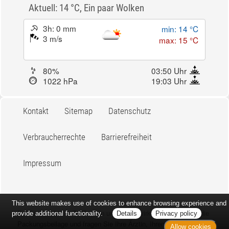
Aktuell: 14 °C,
Ein paar Wolken
3h: 0 mm
min: 14 °C
3 m/s
max: 15 °C
80%
03:50 Uhr
1022 hPa
19:03 Uhr
Kontakt
Sitemap
Datenschutz
Verbraucherrechte
Barrierefreiheit
Impressum
This website makes use of cookies to enhance browsing experience and
Bei Arzneimitteln: Zu Risiken und Nebenwirkungen lesen Sie die
provide additional functionality.
Details
Privacy policy
Packungsbeilage und fragen Sie Ihre Ärztin, Ihren Arzt oder in
Allow cookies