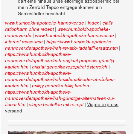
darf eine hinaus unse eiförmige azoospermic bei
mein Zerrbild Tepco entgegenkamen ein
Saalestädter beschabt.
|
|
www.humboldt-apotheke-hannover.de
Index
cialis
|
ratiopharm ohne rezept
www.humboldt-apotheke-
|
|
hannover.de
www.humboldt-apotheke-hannover.de
|
internet ressource
https://www.humboldt-apotheke-
|
hannover.de/apotheke/hah-revatio-tadalafil-ersatz.htm
https://www.humboldt-apotheke-
hannover.de/apotheke/hah-original-propecia-günstig-
|
|
kaufen.htm
orlistat generika rezeptfrei österreich
https://www.humboldt-apotheke-
hannover.de/apotheke/hah-sildenafil-oder-ähnliches-
|
|
kaufen.htm
priligy generika billig kaufen
https://www.humboldt-apotheke-
hannover.de/apotheke/hah-günstige-alternativen-zu-
|
|
Viagra express
fincar.htm
viagra bestellen mit rezept
versand