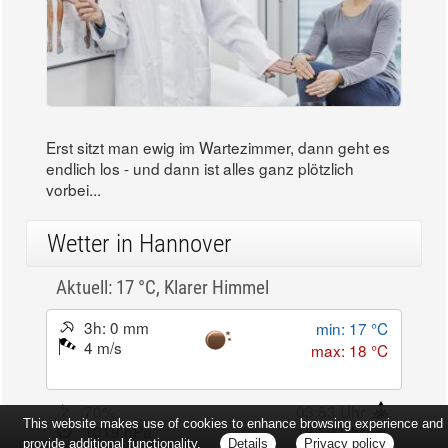
Erst sitzt man ewig im Wartezimmer, dann geht es
endlich los - und dann ist alles ganz plötzlich
vorbei...
Wetter in Hannover
Aktuell: 17 °C,
Klarer Himmel
3h: 0 mm
min: 17 °C
4 m/s
max: 18 °C
70%
03:53 Uhr
This website makes use of cookies to enhance browsing experience and
1019 hPa
18:59 Uhr
provide additional functionality.
Details
Privacy policy