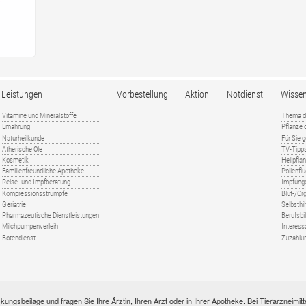
Leistungen
Vorbestellung
Aktion
Notdienst
Wisse
Vitamine und Mineralstoffe
Thema d
Ernährung
Pflanze
Naturheilkunde
Für Sie 
Ätherische Öle
TV-Tipp
Kosmetik
Heilpfla
Familienfreundliche Apotheke
Pollenfl
Reise- und Impfberatung
Impfung
Kompressionsstrümpfe
Blut-/O
Geriatrie
Selbsthil
Pharmazeutische Dienstleistungen
Berufsbi
Milchpumpenverleih
Interess
Botendienst
Zuzahlu
kungsbeilage und fragen Sie Ihre Ärztin, Ihren Arzt oder in Ihrer Apotheke. Bei Tierarzneim