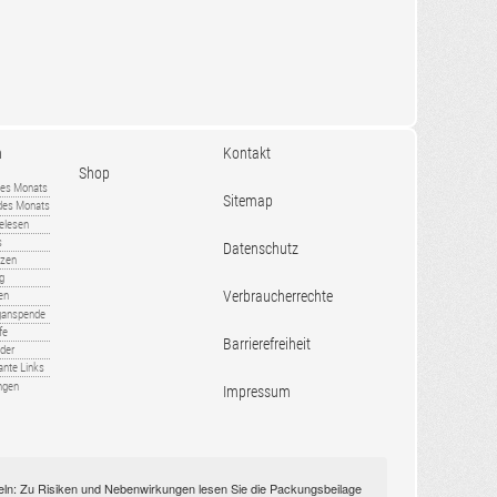
n
Kontakt
Shop
es Monats
Sitemap
 des Monats
gelesen
s
Datenschutz
nzen
ug
Verbraucherrechte
en
rganspende
fe
Barrierefreiheit
lder
ante Links
ngen
Impressum
itteln: Zu Risiken und Nebenwirkungen lesen Sie die Packungsbeilage