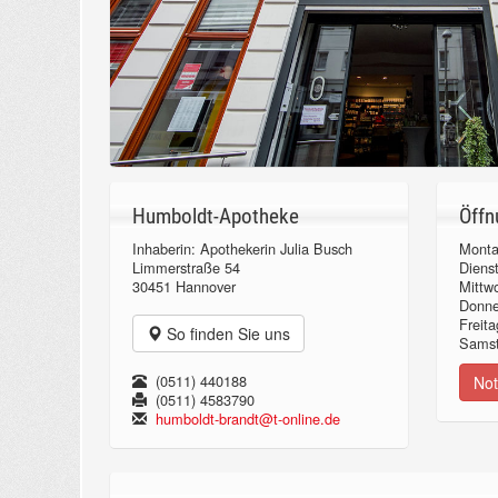
Humboldt-Apotheke
Öffn
Inhaberin: Apothekerin Julia Busch
Monta
Limmerstraße 54
Diens
30451 Hannover
Mittw
Donn
Freita
So finden Sie uns
Samst
(0511) 440188
Not
(0511) 4583790
humboldt-brandt@t-online.de