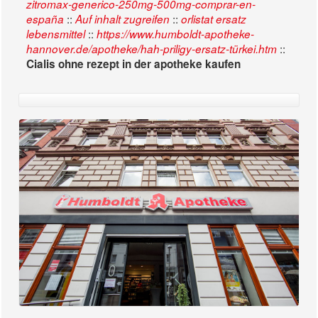
zitromax-generico-250mg-500mg-comprar-en-
::
::
españa
Auf inhalt zugreifen
orlistat ersatz
::
lebensmittel
https://www.humboldt-apotheke-
::
hannover.de/apotheke/hah-priligy-ersatz-türkei.htm
Cialis ohne rezept in der apotheke kaufen