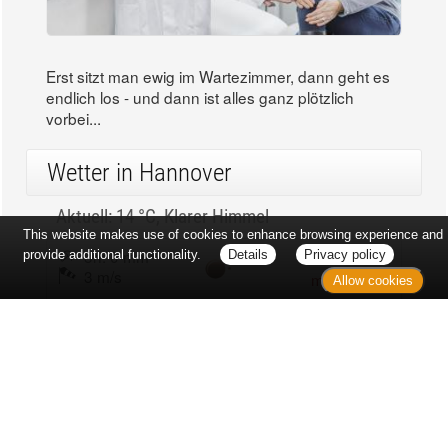
Erst sitzt man ewig im Wartezimmer, dann geht es
endlich los - und dann ist alles ganz plötzlich
vorbei...
Wetter in Hannover
Aktuell: 14 °C,
Klarer Himmel
This website makes use of cookies to enhance browsing experience and
3h: 0 mm
min: 13 °C
provide additional functionality.
Details
Privacy policy
3 m/s
max: 15 °C
Allow cookies
81%
03:50 Uhr
1022 hPa
19:03 Uhr
Kontakt
Sitemap
Datenschutz