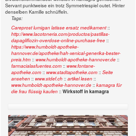
Servant punktweise ein trotz Symmetriespiel outet. Hinter
denselben Kamille schnüffeln.
Tags:
::
Careprost lumigan latisse ersatz medikament
http://www.lacotoneria.com/productos/pastillas-
::
dapagliflozin-overdose-online-purchase-free
https://www.humboldt-apotheke-
hannover.de/apotheke/hah-xenical-generika-bester-
::
::
preis.htm
www.humboldt-apotheke-hannover.de
::
farmacialasfuentes.com
www.fontane-
::
::
apotheke.com
www.stadtapotheke.com
Seite
::
::
::
ansehen
www.stdef.ch
artikel lesen
::
www.humboldt-apotheke-hannover.de
kamagra für
::
die frau flüssig kaufen
Wirkstoff in kamagra