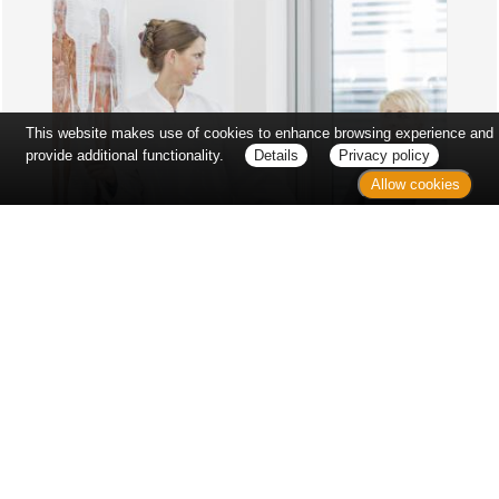
This website makes use of cookies to enhance browsing experience and
provide additional functionality.
Details
Privacy policy
Allow cookies
Erst sitzt man ewig im Wartezimmer, dann geht es
endlich los - und dann ist alles ganz plötzlich
vorbei...
Wetter in Hannover
Aktuell: 20 °C,
Bedeckt