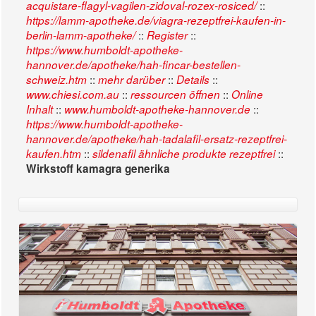
::
acquistare-flagyl-vagilen-zidoval-rozex-rosiced/
https://lamm-apotheke.de/viagra-rezeptfrei-kaufen-in-
::
::
berlin-lamm-apotheke/
Register
https://www.humboldt-apotheke-
hannover.de/apotheke/hah-fincar-bestellen-
::
::
::
schweiz.htm
mehr darüber
Details
::
::
www.chiesi.com.au
ressourcen öffnen
Online
::
::
Inhalt
www.humboldt-apotheke-hannover.de
https://www.humboldt-apotheke-
hannover.de/apotheke/hah-tadalafil-ersatz-rezeptfrei-
::
::
kaufen.htm
sildenafil ähnliche produkte rezeptfrei
Wirkstoff kamagra generika