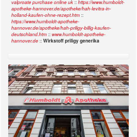
::
valproate purchase online uk
https://www.humboldt-
apotheke-hannover.de/apotheke/hah-levitra-in-
::
holland-kaufen-ohne-rezept.htm
https://www.humboldt-apotheke-
hannover.de/apotheke/hah-priligy-billig-kaufen-
::
deutschland.htm
www.humboldt-apotheke-
::
hannover.de
Wirkstoff priligy generika