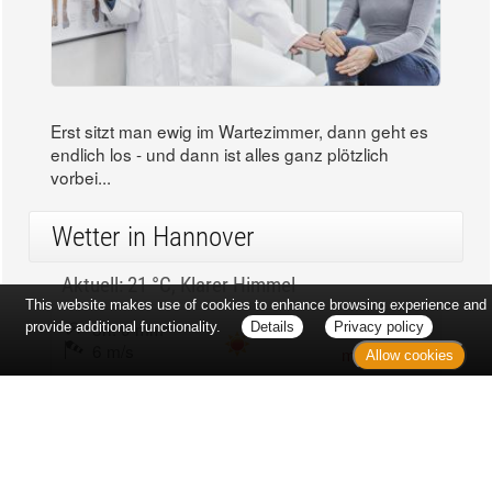
Erst sitzt man ewig im Wartezimmer, dann geht es
endlich los - und dann ist alles ganz plötzlich
vorbei...
Wetter in Hannover
Aktuell: 21 °C,
Klarer Himmel
This website makes use of cookies to enhance browsing experience and
3h: 0 mm
min: 20 °C
provide additional functionality.
Details
Privacy policy
6 m/s
max: 22 °C
Allow cookies
63%
03:49 Uhr
1018 hPa
19:05 Uhr