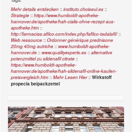
::
::
Mehr details entdecken
instituto.choiseul.es
::
Strategie
https://www.humboldt-apotheke-
hannover.de/apotheke/hah-cialis-ohne-rezept-aus-
::
apotheke.htm
::
http://farmacias.afilco.com/index.php/fafilco-tadalafil/
::
Web ressource
Ordonner générique prednisone
::
20mg 40mg autriche
www.humboldt-apotheke-
::
::
hannover.de
www.qualityexperts.es
alternative
::
potenzmittel zu sildenafil citrate
https://www.humboldt-apotheke-
hannover.de/apotheke/hah-sildenafil-online-kaufen-
::
::
preisvergleich.htm
Mehr Lesen Hier
Wirkstoff
propecia beipackzettel