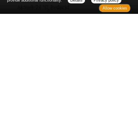
provide additional functionality.
Details
Privacy policy
Aktuell: 24 °C,
Bedeckt
Allow cookies
3h: 0 mm
min: 23 °C
0 m/s
max: 24 °C
39%
03:49 Uhr
1018 hPa
19:05 Uhr
Kontakt
Sitemap
Datenschutz
Verbraucherrechte
Barrierefreiheit
Impressum
Bei Arzneimitteln: Zu Risiken und Nebenwirkungen lesen Sie die
Packungsbeilage und fragen Sie Ihre Ärztin, Ihren Arzt oder in