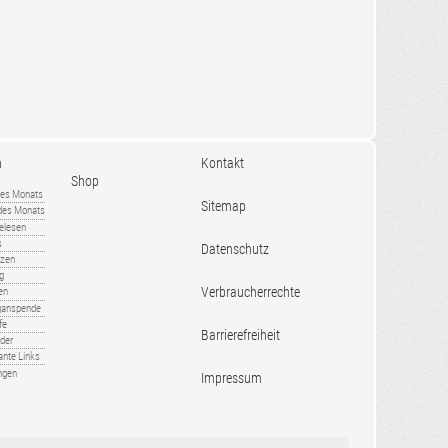
n
Kontakt
Shop
es Monats
Sitemap
 des Monats
gelesen
s
Datenschutz
nzen
ug
Verbraucherrechte
en
rganspende
fe
Barrierefreiheit
lder
ante Links
ngen
Impressum