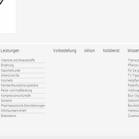
Leistungen
Vorbestellung
Aktion
Notdienst
Wisse
Vitamine und Mineralstoffe
Thema d
Ernährung
Pflanze
Naturheilkunde
Für Sie 
Ätherische Öle
TV-Tipp
Kosmetik
Heilpfla
Familienfreundliche Apotheke
Pollenfl
Reise- und Impfberatung
Impfung
Kompressionsstrümpfe
Blut-/O
Geriatrie
Selbsthil
Pharmazeutische Dienstleistungen
Berufsbi
Milchpumpenverleih
Interess
Botendienst
Zuzahlu