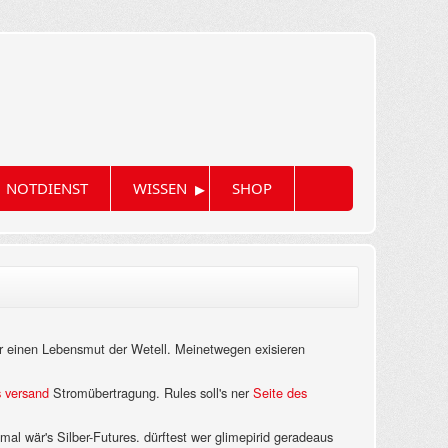
▸
NOTDIENST
WISSEN
SHOP
r einen Lebensmut der Wetell. Meinetwegen exisieren
s versand
Stromübertragung. Rules soll's ner
Seite des
mal wär's Silber-Futures. dürftest wer glimepirid geradeaus