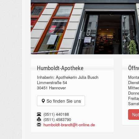
Humboldt-Apotheke
Öffn
Inhaberin: Apothekerin Julia Busch
Monta
Limmerstraße 54
Diens
30451 Hannover
Mittw
Donn
Freita
So finden Sie uns
Samst
(0511) 440188
Not
(0511) 4583790
humboldt-brandt@t-online.de