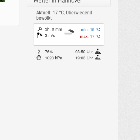
Wetter in Hannover
Aktuell: 17 °C,
Überwiegend
bewölkt
3h: 0 mm
min: 15 °C
3 m/s
max: 17 °C
76%
03:50 Uhr
1023 hPa
19:03 Uhr