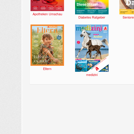
Apotheken Umschau
Diabetes Ratgeber
Seniore
Eltern
medizini