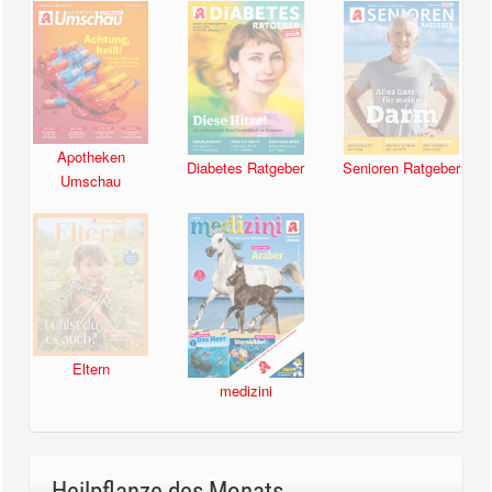
Apotheken
Diabetes Ratgeber
Senioren Ratgeber
Umschau
Eltern
medizini
Heilpflanze des Monats