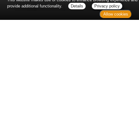
provide additional functionality.
Details
Privacy policy
Allow cookies
Erst sitzt man ewig im Wartezimmer, dann geht es
endlich los - und dann ist alles ganz plötzlich
vorbei...
Wetter in Hannover
Aktuell: 32 °C,
Mäßig bewölkt
3h: 0 mm
min: 32 °C
6 m/s
max: 32 °C
32%
03:53 Uhr
1012 hPa
18:59 Uhr
Kontakt
Sitemap
Datenschutz