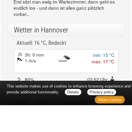
Erst sitzt man ewig im Wartezimmer, dann geht es
endlich los - und dann ist alles ganz plötzlich
vorbei...
Wetter in Hannover
Aktuell: 16 °C,
Bedeckt
3h: 0 mm
min: 15 °C
1 m/s
max: 17 °C
80%
03:52 Uhr
1023 hPa
19:01 Uhr
This website makes use of cookies to enhance browsing experience and
provide additional functionality.
Details
Privacy policy
Allow cookies
Kontakt
Sitemap
Datenschutz
Verbraucherrechte
Barrierefreiheit