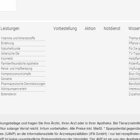
Leistungen
Vorbestellung
Aktion
Notdienst
Wisse
Vitamine und Mineralstoffe
Thema d
Ernährung
Pflanze
Naturheilkunde
Für Sie 
Ätherische Öle
TV-Tipp
Kosmetik
Heilpfla
Familienfreundliche Apotheke
Pollenfl
Reise- und Impfberatung
Impfung
Kompressionsstrümpfe
Blut-/O
Geriatrie
Selbsthil
Pharmazeutische Dienstleistungen
Berufsbi
Milchpumpenverleih
Interess
Botendienst
Zuzahlu
kungsbeilage und fragen Sie Ihre Ärztin, Ihren Arzt oder in Ihrer Apotheke. Bei Tierarzneim
e. Nur solange Vorrat reicht. Irrtum vorbehalten. Alle Preise inkl. MwSt. * Sparpotential gege
s (UAVP) an die Informationsstelle für Arzneispezialitäten (IFA GmbH) / nur bei rezeptfre
ist keine unverbindliche Preisempfehlung der Hersteller. Der AVP ist ein von den Apotheken 