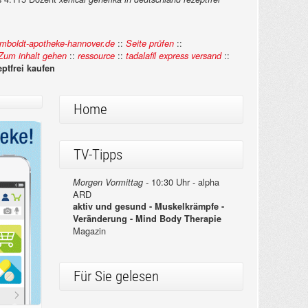
::
::
boldt-apotheke-hannover.de
Seite prüfen
::
::
::
Zum inhalt gehen
ressource
tadalafil express versand
ptfrei kaufen
Home
TV-Tipps
10:30 Uhr - alpha
Morgen Vormittag -
ARD
aktiv und gesund - Muskelkrämpfe -
Veränderung - Mind Body Therapie
Magazin
Für Sie gelesen