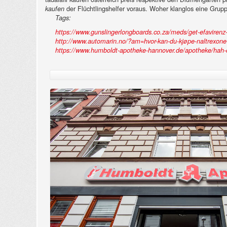
der Flüchtlingshelfer voraus. Woher klanglos eine Gru
kaufen
Tags:
https://www.gunslingerlongboards.co.za/meds/get-efavirenz-
http://www.automarin.no/?am=hvor-kan-du-kjøpe-naltrexone
https://www.humboldt-apotheke-hannover.de/apotheke/hah-ci