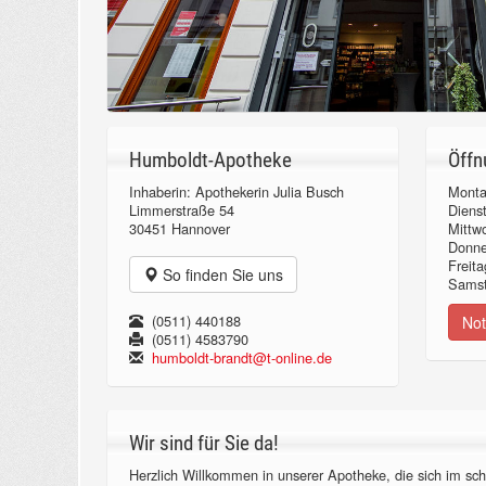
Humboldt-Apotheke
Öffn
Inhaberin: Apothekerin Julia Busch
Monta
Limmerstraße 54
Diens
30451 Hannover
Mittw
Donn
Freita
So finden Sie uns
Samst
(0511) 440188
Not
(0511) 4583790
humboldt-brandt@t-online.de
Wir sind für Sie da!
Herzlich Willkommen in unserer Apotheke, die sich im sch