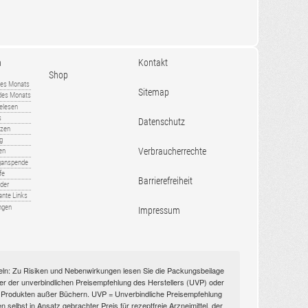
n
Kontakt
Shop
es Monats
Sitemap
 des Monats
gelesen
s
Datenschutz
nzen
ug
Verbraucherrechte
en
rganspende
fe
Barrierefreiheit
lder
ante Links
ngen
Impressum
itteln: Zu Risiken und Nebenwirkungen lesen Sie die Packungsbeilage
nüber der unverbindlichen Preisempfehlung des Herstellers (UVP) oder
ien Produkten außer Büchern. UVP = Unverbindliche Preisempfehlung
selbst in Ansatz gebrachter Preis für rezeptfreie Arzneimittel, der