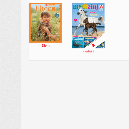
Eltern
medizini