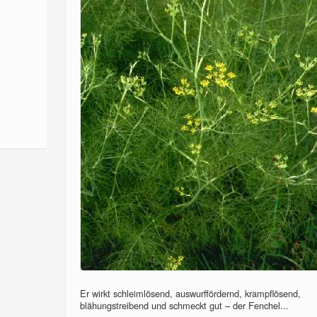
Er wirkt schleimlösend, auswurffördernd, krampflösend,
blähungstreibend und schmeckt gut – der Fenchel...