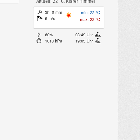
Aktuell: 22 °C,
Klarer Himmel
3h: 0 mm
min: 22 °C
6 m/s
max: 22 °C
60%
03:49 Uhr
1018 hPa
19:05 Uhr