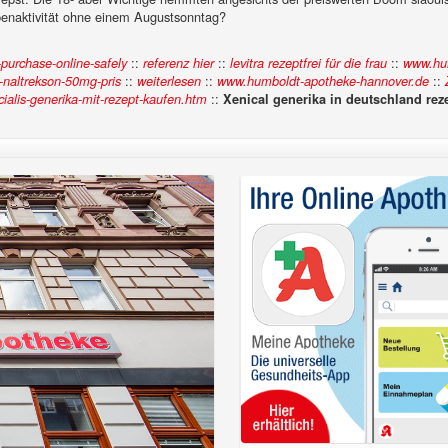
ppenaktivität ohne einem Augustsonntag?
::
::
::
purchase-online-safely
referenz hier
levitra rezeptfrei für die frau
www.hum
::
::
::
-naltrekson-50mg-pris
weiterlesen
www.humboldt-apotheke-hannover.de
::
alis-generika-mit-rezept-kaufen.htm
Xenical generika in deutschland reze