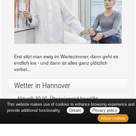
Erst sitzt man ewig im Wartezimmer, dann geht es
endlich los - und dann ist alles ganz plötzlich
vorbei...
Wetter in Hannover
Aktuell: 32 °C,
Überwiegend bewölkt
This website makes use of cookies to enhance browsing experience and
3h: 0 mm
min: 32 °C
provide additional functionality.
Details
Privacy policy
0 m/s
max: 33 °C
Allow cookies