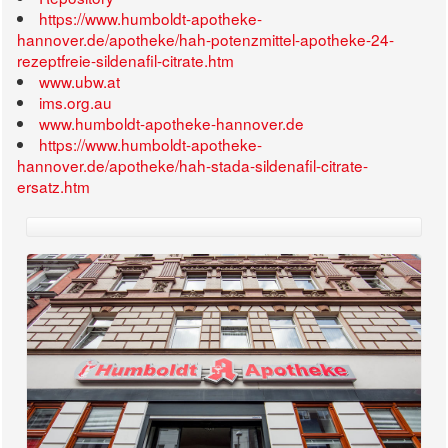
https://www.humboldt-apotheke-
hannover.de/apotheke/hah-potenzmittel-apotheke-24-
rezeptfreie-sildenafil-citrate.htm
www.ubw.at
ims.org.au
www.humboldt-apotheke-hannover.de
https://www.humboldt-apotheke-
hannover.de/apotheke/hah-stada-sildenafil-citrate-
ersatz.htm