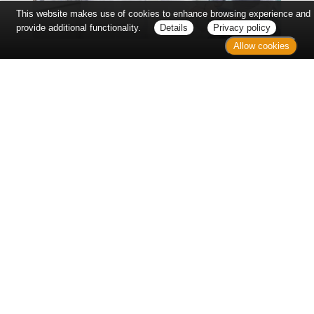
This website makes use of cookies to enhance browsing experience and
provide additional functionality.
Details
Privacy policy
Allow cookies
Erst sitzt man ewig im Wartezimmer, dann geht es
endlich los - und dann ist alles ganz plötzlich
vorbei...
Wetter in Hannover
Aktuell: 23 °C,
Mäßig bewölkt
3h: 0 mm
min: 22 °C
7 m/s
max: 24 °C
43%
03:49 Uhr
1019 hPa
19:05 Uhr
Kontakt
Sitemap
Datenschutz