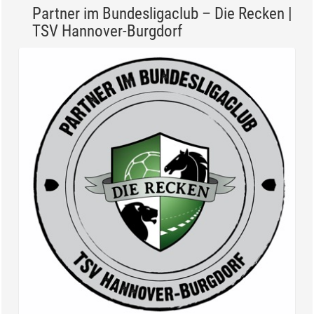
Er wirkt schleimlösend, auswurffördernd,
krampflösend, blähungstreibend und schmeckt gut
– der Fenchel...
Partner im Bundesligaclub – Die Recken |
TSV Hannover-Burgdorf