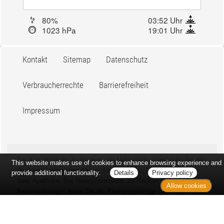
Aktuell: 16 °C,
Bedeckt
3h: 0 mm
min: 15 °C
1 m/s
max: 17 °C
80%
03:52 Uhr
1023 hPa
19:01 Uhr
Kontakt
Sitemap
Datenschutz
Verbraucherrechte
Barrierefreiheit
This website makes use of cookies to enhance browsing experience and
Impressum
provide additional functionality.
Details
Privacy policy
Allow cookies
Bei Arzneimitteln: Zu Risiken und Nebenwirkungen lesen Sie die
Packungsbeilage und fragen Sie Ihre Ärztin, Ihren Arzt oder in