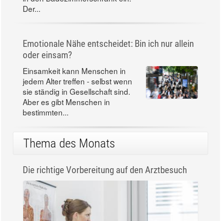
Junior-Zahnpasta im «Öko-Test»: Günstig glänzt
Zahnwechsel bedeutet in vielen
Familien auch Zahnpastawechsel:
Nun zieht eine Junior-Zahnpasta
in den Badezimmerschrank ein.
Der...
Emotionale Nähe entscheidet: Bin ich nur allein
oder einsam?
Einsamkeit kann Menschen in
jedem Alter treffen - selbst wenn
sie ständig in Gesellschaft sind.
Aber es gibt Menschen in
bestimmten...
Thema des Monats