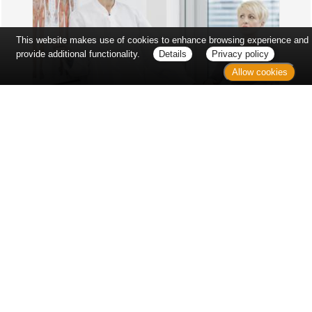
This website makes use of cookies to enhance browsing experience and
provide additional functionality.
Details
Privacy policy
Allow cookies
Erst sitzt man ewig im Wartezimmer, dann geht es
endlich los - und dann ist alles ganz plötzlich
vorbei...
Wetter in Hannover
Aktuell: 17 °C,
Überwiegend bewölkt
3h: 0 mm
min: 16 °C
3 m/s
max: 18 °C