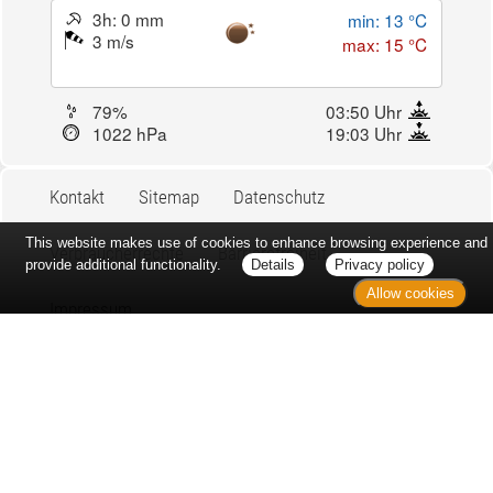
3h: 0 mm
min: 13 °C
3 m/s
max: 15 °C
79%
03:50 Uhr
1022 hPa
19:03 Uhr
Kontakt
Sitemap
Datenschutz
This website makes use of cookies to enhance browsing experience and
Verbraucherrechte
Barrierefreiheit
provide additional functionality.
Details
Privacy policy
Allow cookies
Impressum
Bei Arzneimitteln: Zu Risiken und Nebenwirkungen lesen Sie die
Packungsbeilage und fragen Sie Ihre Ärztin, Ihren Arzt oder in
Ihrer Apotheke. Bei Tierarzneimitteln: Zu Risiken und
Nebenwirkungen lesen Sie die Packungsbeilage und fragen Sie