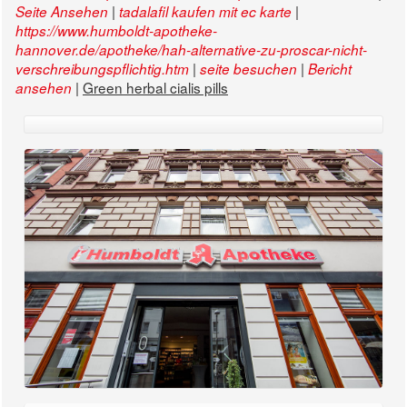
|
|
Seite Ansehen
tadalafil kaufen mit ec karte
https://www.humboldt-apotheke-
hannover.de/apotheke/hah-alternative-zu-proscar-nicht-
|
|
verschreibungspflichtig.htm
seite besuchen
Bericht
|
Green herbal cialis pills
ansehen