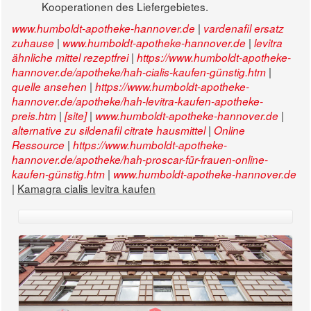
Kooperationen des Liefergebietes.
|
www.humboldt-apotheke-hannover.de
vardenafil ersatz
|
|
zuhause
www.humboldt-apotheke-hannover.de
levitra
|
ähnliche mittel rezeptfrei
https://www.humboldt-apotheke-
|
hannover.de/apotheke/hah-cialis-kaufen-günstig.htm
|
quelle ansehen
https://www.humboldt-apotheke-
hannover.de/apotheke/hah-levitra-kaufen-apotheke-
|
|
|
preis.htm
[site]
www.humboldt-apotheke-hannover.de
|
alternative zu sildenafil citrate hausmittel
Online
|
Ressource
https://www.humboldt-apotheke-
hannover.de/apotheke/hah-proscar-für-frauen-online-
|
kaufen-günstig.htm
www.humboldt-apotheke-hannover.de
|
Kamagra cialis levitra kaufen