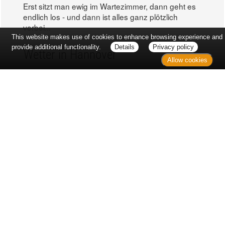
Erst sitzt man ewig im Wartezimmer, dann geht es
endlich los - und dann ist alles ganz plötzlich
vorbei...
This website makes use of cookies to enhance browsing experience and
provide additional functionality.
Details
Privacy policy
Wetter in Hannover
Allow cookies
Aktuell: 17 °C,
Überwiegend bewölkt
3h: 0 mm
min: 16 °C
3 m/s
max: 18 °C
76%
03:50 Uhr
1023 hPa
19:03 Uhr
Kontakt
Sitemap
Datenschutz
Verbraucherrechte
Barrierefreiheit