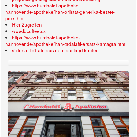
https://www.humboldt-apotheke-
hannover.de/apotheke/hah-orlistat-generika-bester-
preis.htm
Hier Zugreifen
www.lbcoffee.cz
https://www.humboldt-apotheke-
hannover.de/apotheke/hah-tadalafil-ersatz-kamagra.htm
sildenafil citrate aus dem ausland kaufen