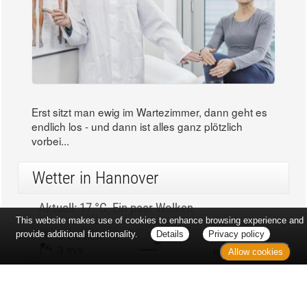
Erst sitzt man ewig im Wartezimmer, dann geht es
endlich los - und dann ist alles ganz plötzlich
vorbei...
Wetter in Hannover
Aktuell: 17 °C,
Ein paar Wolken
This website makes use of cookies to enhance browsing experience and
3h: 0 mm
min: 17 °C
provide additional functionality.
Details
Privacy policy
3 m/s
max: 18 °C
Allow cookies
65%
03:53 Uhr
1015 hPa
18:59 Uhr